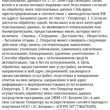
персональных данных» от 27.07.2006 года свободно, своей
волей и в своем интересе выражаю свое безусловное согласие
на обработку моих персональных данных Club-ippon,
зарегистрированным в соответствии с законодательством РФ
по адресу: Балашиха (далее по тексту - Оператор). 1. Согласие
дается на обработку одной, нескольких или всех категорий
персональных данных, не являющихся специальными или
биометрическими, предоставляемых мною, которые могут
включать: - Оценка; - Сотрудник; - Достоинства; - Недостатки;
- Заголовок отзыва. 2. Оператор может совершать следующие
действия: сбор; запись; систематизация; накопление;
хранение; уточнение (обновление, изменение); извлечение;
использование; блокирование; удаление; уничтожение. 3.
Способы обработки: как с использованием средств
автоматизации, так и без их использования. 4. Цель
обработки: предоставление мне услуг/работ, включая,
направление в мой адрес уведомлений, касающихся
предоставляемых услуг/работ, подготовка и направление
ответов на мои запросы, направление в мой адрес
информации о мероприятиях/товарах/услугах/работах
Оператора. 5. В связи с тем, что Оператор может
осуществлять обработку моих персональных данных
посредством программы для ЭВМ «1С-Битрикс24», я даю
свое согласие Оператору на осуществление соответствующего
поручения ООО «1С-Битрикс», (ОГРН 5077746476209),