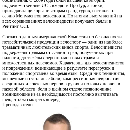
обозначения. С 2009 года гонки высшей категории,
подведомственные UCI, входят в ПроТур, а гонки,
принадлежащие организаторам гранд туров, составляют
серию Монументов велоспорта. По итогам выступлений на
всех соревнованиях велосипедисты получают баллы в
Рейтинг UCI.
Согласно данным американской Комиссии по безопасности
потребительской продукции велоспорт — один из наиболее
травматичных любительских видов спорта. Велосипедисты
подвержены травмам от ссадин и ран, полученных при
падении, до тяжёлых черепно-мозговых травм и
множественных переломов. Характерны для велосипедистов
и повреждения, возникающие в результате перегрузок и
положения спортсмена во время езды. Среди них тендиниты,
мышечные и суставные боли, компрессионная невропатия
срединных и локтевых нервов в руках и половых нервов в
паховой области, боли в шейном отделе позвоночника,
возникающие из-за необходимости постоянно вытягивать
шею, чтобы смотреть вперед.
Преподаватели