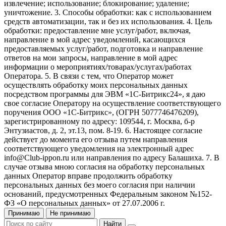
извлечение; использование; блокирование; удаление;
уничтожение. 3. Способы обработки: как с использованием
средств автоматизации, так и без их использования. 4. Цель
обработки: предоставление мне услуг/работ, включая,
направление в мой адрес уведомлений, касающихся
предоставляемых услуг/работ, подготовка и направление
ответов на мои запросы, направление в мой адрес
информации о мероприятиях/товарах/услугах/работах
Оператора. 5. В связи с тем, что Оператор может
осуществлять обработку моих персональных данных
посредством программы для ЭВМ «1С-Битрикс24», я даю
свое согласие Оператору на осуществление соответствующего
поручения ООО «1С-Битрикс», (ОГРН 5077746476209),
зарегистрированному по адресу: 109544, г. Москва, б-р
Энтузиастов, д. 2, эт.13, пом. 8-19. 6. Настоящее согласие
действует до момента его отзыва путем направления
соответствующего уведомления на электронный адрес
info@Club-ippon.ru или направления по адресу Балашиха. 7. В
случае отзыва мною согласия на обработку персональных
данных Оператор вправе продолжить обработку
персональных данных без моего согласия при наличии
оснований, предусмотренных Федеральным законом №152-
ФЗ «О персональных данных» от 27.07.2006 г.
Принимаю
Не принимаю
Найти