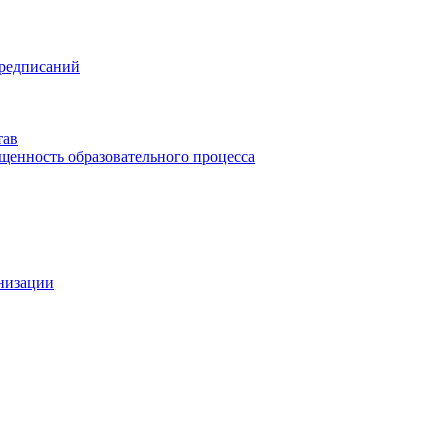
предписаний
тав
щенность образовательного процесса
анизации