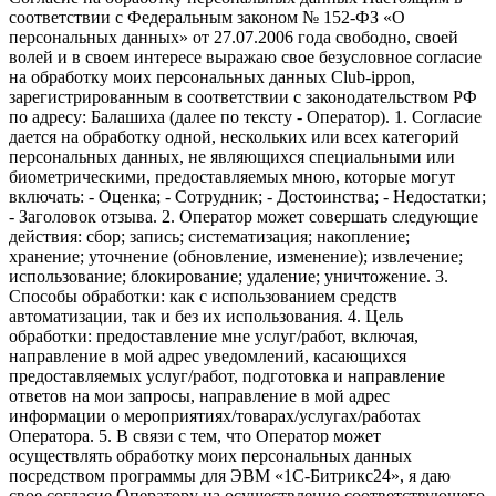
соответствии с Федеральным законом № 152-ФЗ «О
персональных данных» от 27.07.2006 года свободно, своей
волей и в своем интересе выражаю свое безусловное согласие
на обработку моих персональных данных Club-ippon,
зарегистрированным в соответствии с законодательством РФ
по адресу: Балашиха (далее по тексту - Оператор). 1. Согласие
дается на обработку одной, нескольких или всех категорий
персональных данных, не являющихся специальными или
биометрическими, предоставляемых мною, которые могут
включать: - Оценка; - Сотрудник; - Достоинства; - Недостатки;
- Заголовок отзыва. 2. Оператор может совершать следующие
действия: сбор; запись; систематизация; накопление;
хранение; уточнение (обновление, изменение); извлечение;
использование; блокирование; удаление; уничтожение. 3.
Способы обработки: как с использованием средств
автоматизации, так и без их использования. 4. Цель
обработки: предоставление мне услуг/работ, включая,
направление в мой адрес уведомлений, касающихся
предоставляемых услуг/работ, подготовка и направление
ответов на мои запросы, направление в мой адрес
информации о мероприятиях/товарах/услугах/работах
Оператора. 5. В связи с тем, что Оператор может
осуществлять обработку моих персональных данных
посредством программы для ЭВМ «1С-Битрикс24», я даю
свое согласие Оператору на осуществление соответствующего