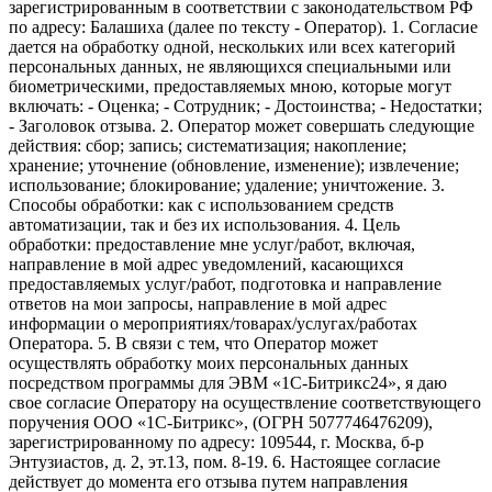
зарегистрированным в соответствии с законодательством РФ
по адресу: Балашиха (далее по тексту - Оператор). 1. Согласие
дается на обработку одной, нескольких или всех категорий
персональных данных, не являющихся специальными или
биометрическими, предоставляемых мною, которые могут
включать: - Оценка; - Сотрудник; - Достоинства; - Недостатки;
- Заголовок отзыва. 2. Оператор может совершать следующие
действия: сбор; запись; систематизация; накопление;
хранение; уточнение (обновление, изменение); извлечение;
использование; блокирование; удаление; уничтожение. 3.
Способы обработки: как с использованием средств
автоматизации, так и без их использования. 4. Цель
обработки: предоставление мне услуг/работ, включая,
направление в мой адрес уведомлений, касающихся
предоставляемых услуг/работ, подготовка и направление
ответов на мои запросы, направление в мой адрес
информации о мероприятиях/товарах/услугах/работах
Оператора. 5. В связи с тем, что Оператор может
осуществлять обработку моих персональных данных
посредством программы для ЭВМ «1С-Битрикс24», я даю
свое согласие Оператору на осуществление соответствующего
поручения ООО «1С-Битрикс», (ОГРН 5077746476209),
зарегистрированному по адресу: 109544, г. Москва, б-р
Энтузиастов, д. 2, эт.13, пом. 8-19. 6. Настоящее согласие
действует до момента его отзыва путем направления