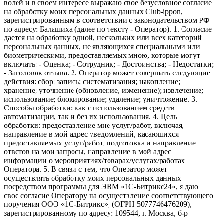
волей и в своем интересе выражаю свое безусловное согласие
на обработку моих персональных данных Club-ippon,
зарегистрированным в соответствии с законодательством РФ
по адресу: Балашиха (далее по тексту - Оператор). 1. Согласие
дается на обработку одной, нескольких или всех категорий
персональных данных, не являющихся специальными или
биометрическими, предоставляемых мною, которые могут
включать: - Оценка; - Сотрудник; - Достоинства; - Недостатки;
- Заголовок отзыва. 2. Оператор может совершать следующие
действия: сбор; запись; систематизация; накопление;
хранение; уточнение (обновление, изменение); извлечение;
использование; блокирование; удаление; уничтожение. 3.
Способы обработки: как с использованием средств
автоматизации, так и без их использования. 4. Цель
обработки: предоставление мне услуг/работ, включая,
направление в мой адрес уведомлений, касающихся
предоставляемых услуг/работ, подготовка и направление
ответов на мои запросы, направление в мой адрес
информации о мероприятиях/товарах/услугах/работах
Оператора. 5. В связи с тем, что Оператор может
осуществлять обработку моих персональных данных
посредством программы для ЭВМ «1С-Битрикс24», я даю
свое согласие Оператору на осуществление соответствующего
поручения ООО «1С-Битрикс», (ОГРН 5077746476209),
зарегистрированному по адресу: 109544, г. Москва, б-р