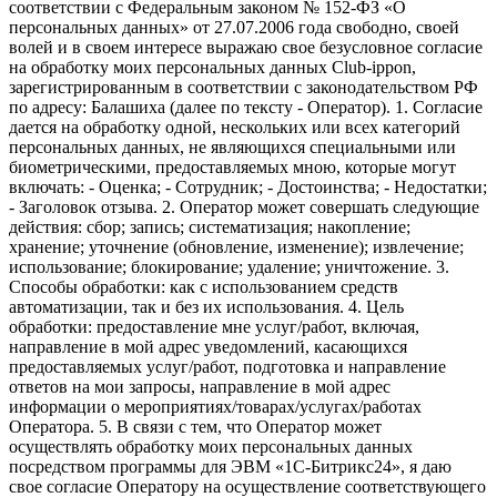
соответствии с Федеральным законом № 152-ФЗ «О
персональных данных» от 27.07.2006 года свободно, своей
волей и в своем интересе выражаю свое безусловное согласие
на обработку моих персональных данных Club-ippon,
зарегистрированным в соответствии с законодательством РФ
по адресу: Балашиха (далее по тексту - Оператор). 1. Согласие
дается на обработку одной, нескольких или всех категорий
персональных данных, не являющихся специальными или
биометрическими, предоставляемых мною, которые могут
включать: - Оценка; - Сотрудник; - Достоинства; - Недостатки;
- Заголовок отзыва. 2. Оператор может совершать следующие
действия: сбор; запись; систематизация; накопление;
хранение; уточнение (обновление, изменение); извлечение;
использование; блокирование; удаление; уничтожение. 3.
Способы обработки: как с использованием средств
автоматизации, так и без их использования. 4. Цель
обработки: предоставление мне услуг/работ, включая,
направление в мой адрес уведомлений, касающихся
предоставляемых услуг/работ, подготовка и направление
ответов на мои запросы, направление в мой адрес
информации о мероприятиях/товарах/услугах/работах
Оператора. 5. В связи с тем, что Оператор может
осуществлять обработку моих персональных данных
посредством программы для ЭВМ «1С-Битрикс24», я даю
свое согласие Оператору на осуществление соответствующего