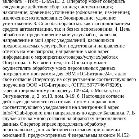
включать: - Имя; - E-MAIL. 2. Оператор может совершать
следующие действия: сбор; запись; систематизация;
накопление; хранение; уточнение (обновление, изменение);
извлечение; использование; блокирование; удаление;
уничтожение. 3. Способы обработки: как с использованием
средств автоматизации, так и без их использования. 4. Цель
обработки: предоставление мне услуг/работ, включая,
направление в мой адрес уведомлений, касающихся
предоставляемых услуг/работ, подготовка и направление
ответов на мои запросы, направление в мой адрес
информации о мероприятиях/товарах/услугах/работах
Оператора. 5. В связи с тем, что Оператор может
осуществлять обработку моих персональных данных
посредством программы для ЭВМ «1С-Битрикс24», я даю
свое согласие Оператору на осуществление соответствующего
поручения ООО «1С-Битрикс», (ОГРН 5077746476209),
зарегистрированному по адресу: 109544, г. Москва, б-р
Энтузиастов, д. 2, эт.13, пом. 8-19. 6. Настоящее согласие
действует до момента его отзыва путем направления
соответствующего уведомления на электронный адрес
info@Club-ippon.ru или направления по адресу Балашиха. 7. В
случае отзыва мною согласия на обработку персональных
данных Оператор вправе продолжить обработку
персональных данных без моего согласия при наличии
оснований, предусмотренных Федеральным законом №152-